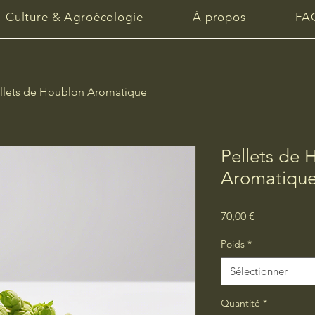
Culture & Agroécologie
À propos
FA
llets de Houblon Aromatique
Pellets de 
Aromatiqu
Prix
70,00 €
Poids
*
Sélectionner
Quantité
*