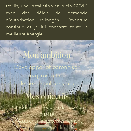
treillis, une installation en plein COVID
avec des délais de demande
d'autorisation rallongés... l'aventure
continue et je lui consacre toute la
meilleure énergie.
Mon ambition
Développer et pérenniser
ma production
de bons houblons bio.
Mes objectifs
-> Produire un houblon de superbe
qualité
-> Assurer un approvisionnement
pour les brasseries locales