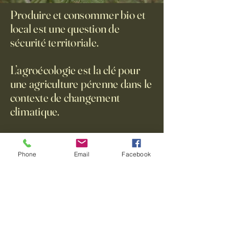
Produire et consommer bio et
local est une question de
sécurité territoriale.
​​L’agroécologie est la clé pour
une agriculture pérenne dans le
contexte de changement
climatique.
S'adapter, se former et
s'équiper pour garantir une
Phone
Email
Facebook
qualité organoleptique
optimale.
Alpha Houblon