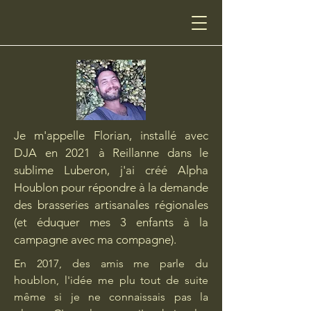
Je m'appelle Florian, installé avec
DJA en 2021 à Reillanne dans le
sublime Luberon, j'ai créé Alpha
Houblon pour répondre à la demande
des brasseries artisanales régionales
(et éduquer mes 3 enfants à la
campagne avec ma compagne).
En 2017, des amis me parle du
houblon, l'idée me plu tout de suite
même si je ne connaissais pas la