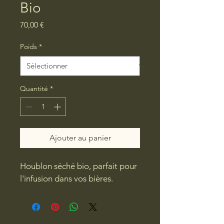
Bio
Prix
70,00 €
Poids
*
Quantité
*
Ajouter au panier
Houblon séché bio, parfait pour 
l'infusion dans vos bières.